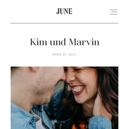
JUNE
JUNE
HALLO!
Kim und Marvin
APRIL 23, 2021
MIA
ANGEBOTE
GALERIEN
KONTAKT