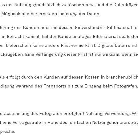
ss der Nutzung grundsätzlich zu löschen bzw. sind die Datenträger 
 Möglichkeit einer erneuten Lieferung der Daten.
rderung des Kunden oder mit dessen Einverständnis Bildmaterial l
g in Betracht kommt, hat der Kunde analoges Bildmaterial spätest
m Lieferschein keine andere Frist vermerkt ist. Digitale Daten sind
ckzugeben. Eine Verlängerung dieser Frist ist nur wirksam, wenn si
als erfolgt durch den Kunden auf dessen Kosten in branchenüblich
hädigung während des Transports bis zum Eingang beim Fotografen.
ohne Zustimmung des Fotografen erfolgten) Nutzung, Verwendung, W
all eine Vertragsstrafe in Höhe des fünffachen Nutzungshonorars zu 
prüche.