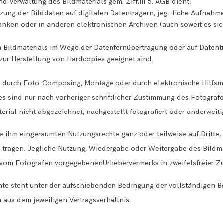
d Verwaltung des Bildmaterials gem. Ziff.III 5. AGB dient,
utzung der Bilddaten auf digitalen Datenträgern, jeg- liche Aufnah
anken oder in anderen elektronischen Archiven (auch soweit es sic
en Bildmaterials im Wege der Datenfernübertragung oder auf Datentr
ur Herstellung von Hardcopies geeignet sind.
 durch Foto-Composing, Montage oder durch elektronische Hilfsmit
es sind nur nach vorheriger schriftlicher Zustimmung des Fotogra
terial nicht abgezeichnet, nachgestellt fotografiert oder anderweit
die ihm eingeräumten Nutzungsrechte ganz oder teilweise auf Dritte
tragen. Jegliche Nutzung, Wiedergabe oder Weitergabe des Bildmate
vom Fotografen vorgegebenenUrhebervermerks in zweifelsfreier Zu
hte steht unter der aufschiebenden Bedingung der vollständigen B
aus dem jeweiligen Vertragsverhältnis.