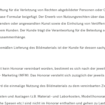
ftung für die Verletzung von Rechten abgebildeter Personen oder Ob
ase-Formular beigefügt. Der Erwerb von Nutzungsrechten über das 
ildenden oder angewandten Kunst sowie die Einholung von Veröff
em Kunden. Der Kunde trägt die Verantwortung für die Betextung s
nzusammenhänge.
emäßen Lieferung des Bildmaterials ist der Kunde für dessen sac
 Ist kein Honorar vereinbart worden, bestimmt es sich nach der jewe
 Marketing (MFM). Das Honorar versteht sich zuzüglich der jeweils
rd die einmalige Nutzung des Bildmaterials zu dem vereinbarten Zw
sten und Auslagen (z.B. Material- und Laborkosten, Modellhonorare
iche Spesen etc.) sind nicht im Honorar enthalten und gehen zu La