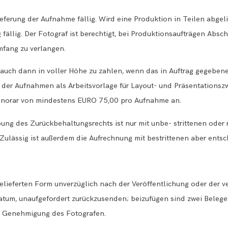
eferung der Aufnahme fällig. Wird eine Produktion in Teilen abgeli
g fällig. Der Fotograf ist berechtigt, bei Produktionsaufträgen Ab
mfang zu verlangen.
 auch dann in voller Höhe zu zahlen, wenn das in Auftrag gegebene 
g der Aufnahmen als Arbeitsvorlage für Layout- und Präsentationszw
norar von mindestens EURO 75,00 pro Aufnahme an.
ung des Zurückbehaltungsrechts ist nur mit unbe- strittenen oder r
Zulässig ist außerdem die Aufrechnung mit bestrittenen aber ents
 gelieferten Form unverzüglich nach der Veröffentlichung oder der 
tum, unaufgefordert zurückzusenden; beizufügen sind zwei Belege
en Genehmigung des Fotografen.