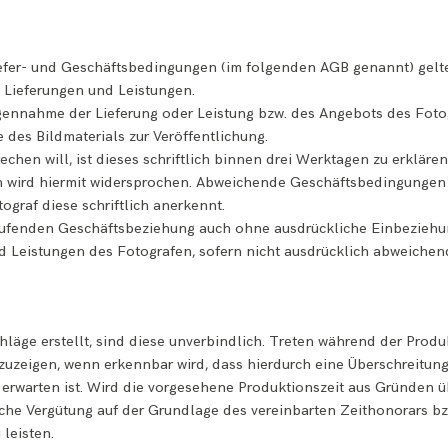
fer- und Geschäftsbedingungen (im folgenden AGB genannt) gelte
 Lieferungen und Leistungen.
gegennahme der Lieferung oder Leistung bzw. des Angebots des Fot
des Bildmaterials zur Veröffentlichung.
hen will, ist dieses schriftlich binnen drei Werktagen zu erklär
wird hiermit widersprochen. Abweichende Geschäftsbedingungen
tograf diese schriftlich anerkennt.
ufenden Geschäftsbeziehung auch ohne ausdrückliche Einbeziehun
nd Leistungen des Fotografen, sofern nicht ausdrücklich abweiche
läge erstellt, sind diese unverbindlich. Treten während der Prod
uzeigen, wenn erkennbar wird, dass hierdurch eine Überschreitung
rwarten ist. Wird die vorgesehene Produktionszeit aus Gründen übe
tzliche Vergütung auf der Grundlage des vereinbarten Zeithonorars 
leisten.