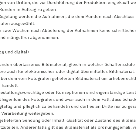
ungen von Dritten, die zur Durchführung der Produktion eingekauft
Kunden in Auftrag zu geben.
n Regelung werden die Aufnahmen, die dem Kunden nach Abschluss
rafen ausgewählt.
n zwei Wochen nach Ablieferung der Aufnahmen keine schriftliche
 und mängelfrei abgenommen.
og und digital)
unden überlassenes Bildmaterial, gleich in welcher Schaffensstuf
ere auch für elektronisches oder digital übermitteltes Bildmaterial.
 bei dem vom Fotografen gelieferten Bildmaterial um urheberrechtli
z handelt.
staltungsvorschläge oder Konzeptionen sind eigenständige Leistu
t Eigentum des Fotografen, und zwar auch in dem Fall, dass Schaden
gfältig und pfleglich zu behandeln und darf es an Dritte nur zu ge
 Verarbeitung weitergeben.
gelieferten Sendung oder Inhalt, Qualität oder Zustand des Bildmat
uteilen. Anderenfalls gilt das Bildmaterial als ordnungsgemäß, v