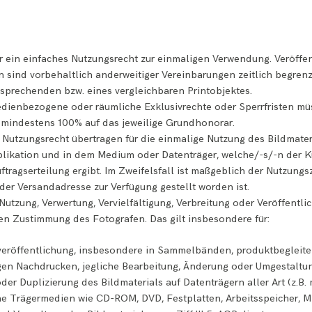
r ein einfaches Nutzungsrecht zur einmaligen Verwendung. Veröffen
n sind vorbehaltlich anderweitiger Vereinbarungen zeitlich begrenz
sprechenden bzw. eines vergleichbaren Printobjektes.
edienbezogene oder räumliche Exklusivrechte oder Sperrfristen mü
mindestens 100% auf das jeweilige Grundhonorar.
as Nutzungsrecht übertragen für die einmalige Nutzung des Bildmat
likation und in dem Medium oder Datenträger, welche/-s/-n der 
tragserteilung ergibt. Im Zweifelsfall ist maßgeblich der Nutzungs
der Versandadresse zur Verfügung gestellt worden ist.
utzung, Verwertung, Vervielfältigung, Verbreitung oder Veröffentlic
en Zustimmung des Fotografen. Das gilt insbesondere für:
veröffentlichung, insbesondere in Sammelbänden, produktbegleit
 Nachdrucken, jegliche Bearbeitung, Änderung oder Umgestaltung
oder Duplizierung des Bildmaterials auf Datenträgern aller Art (z.B.
 Trägermedien wie CD-ROM, DVD, Festplatten, Arbeitsspeicher, Mikr